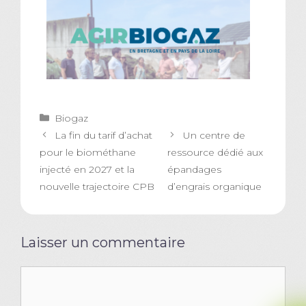
Catégories
Biogaz
La fin du tarif d’achat
Un centre de
pour le biométhane
ressource dédié aux
injecté en 2027 et la
épandages
nouvelle trajectoire CPB
d’engrais organique
Laisser un commentaire
Commentaire