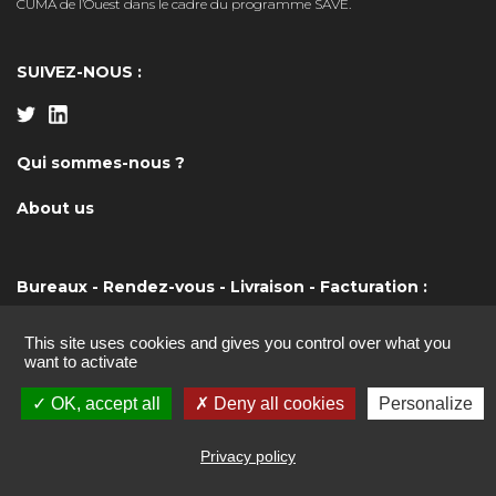
CUMA de l’Ouest dans le cadre du programme SAVE.
SUIVEZ-NOUS :
Qui sommes-nous ?
About us
Bureaux - Rendez-vous - Livraison - Facturation :
Bretagne
: 19b boulevard Nominoë - 35740 Pacé
Pays de la Loire
: Maison de l'agriculture, Rue Pierre Adolphe
This site uses cookies and gives you control over what you
Bobierre - 44 939 NANTES
want to activate
(+33) 2 99 54 63 23
info@aile.asso.fr
OK, accept all
Deny all cookies
Personalize
Privacy policy