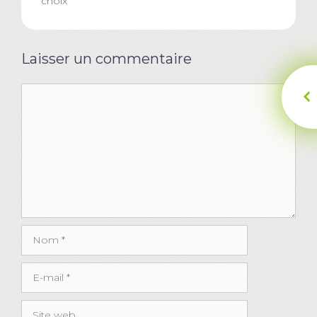
choix
Laisser un commentaire
Commentaire
Nom
E-
mail
Site