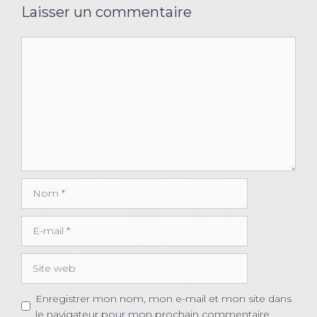
Laisser un commentaire
Commentaire
Nom
E-
mail
Site
web
Enregistrer mon nom, mon e-mail et mon site dans
le navigateur pour mon prochain commentaire.