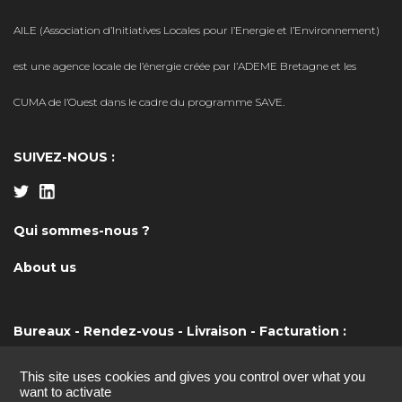
AILE (Association d’Initiatives Locales pour l’Energie et l’Environnement)
est une agence locale de l’énergie créée par l’ADEME Bretagne et les
CUMA de l’Ouest dans le cadre du programme SAVE.
SUIVEZ-NOUS :
Qui sommes-nous ?
About us
Bureaux - Rendez-vous - Livraison - Facturation :
Bretagne
: 19b boulevard Nominoë - 35740 Pacé
Pays de la Loire
: Maison de l'agriculture, Rue Pierre Adolphe
This site uses cookies and gives you control over what you
Bobierre - 44 939 NANTES
want to activate