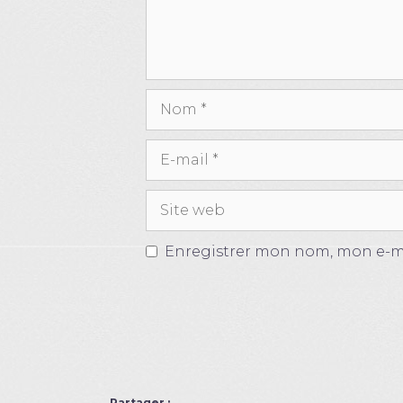
Nom
E-
mail
Site
web
Enregistrer mon nom, mon e-ma
Partager :