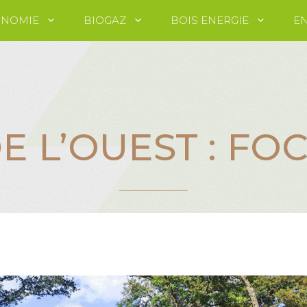
ONOMIE
BIOGAZ
BOIS ENERGIE
EN
 L’OUEST : FO