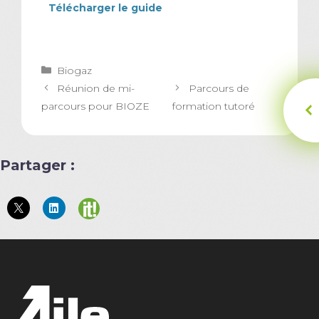
Télécharger le guide
Catégories
Biogaz
Réunion de mi-
Parcours de
parcours pour BIOZE
formation tutoré
Partager :